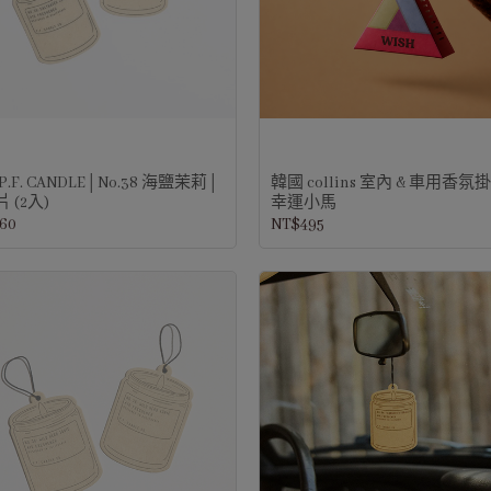
P.F. CANDLE│No.38 海鹽茉莉│
韓國 collins 室內 & 車用香氛
 (2入)
幸運小馬
60
NT$495