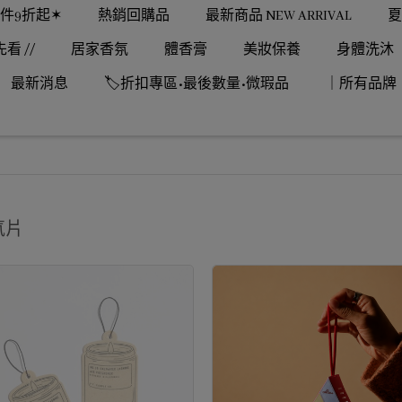
1件9折起✶
熱銷回購品
最新商品 NEW ARRIVAL
夏
先看 //
居家香氛
體香膏
美妝保養
身體洗沐
最新消息
🏷️折扣專區•最後數量•微瑕品
｜所有品牌
氛片