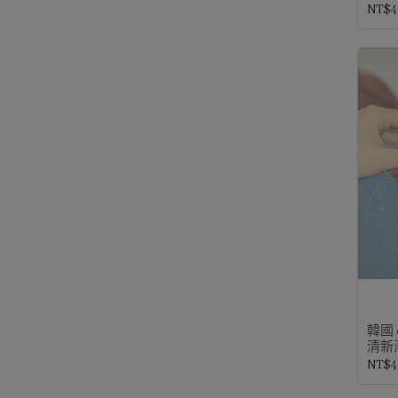
NT$4
韓國 
清新海
NT$4