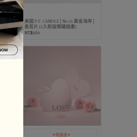
美松針│
美國 P.F. CANDLE│No.21 黃金海岸│
香氛片 (2入新版燭罐插畫)
NT$560
✦限量版✦