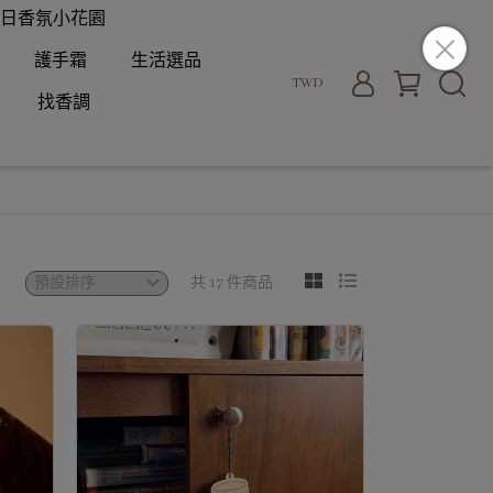
日香氛小花園
護手霜
生活選品
TWD
找香調
共 17 件商品