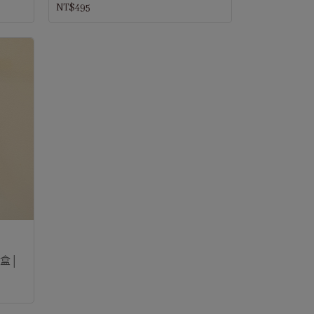
NT$495
掛盒│