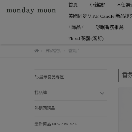
首頁
小雜誌⁺
✶任選
美國同步 \\ P.F. Candle 新品搶
𓍲 飾品 𓍲
舒眠香氛推薦
Floral 花藝 (客訂)
居家香氛
香氛片
香
🏷️展示良品專區
找品牌
熱銷回購品
最新商品 NEW ARRIVAL