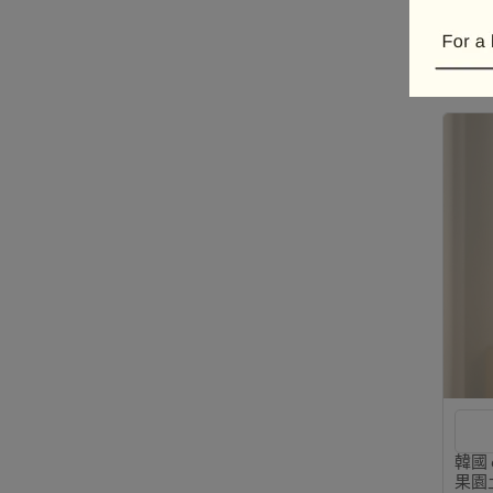
美國 
香氛
NT$5
韓國 
果園土