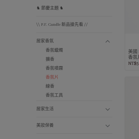
♞ 節慶主題 ♞
\\ P.F. Candle 新品搶先看 //
居家香氛
香氛蠟燭
美國 
香氛片
擴香
NT$5
香氛噴霧
香氛片
線香
香氛工具
居家生活
美妝保養