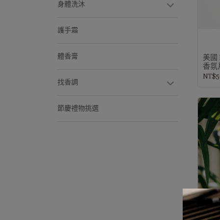
身體洗沐
護手霜
體香膏
美國 
香氛片
NT$5
找香調
節慶禮物挑選