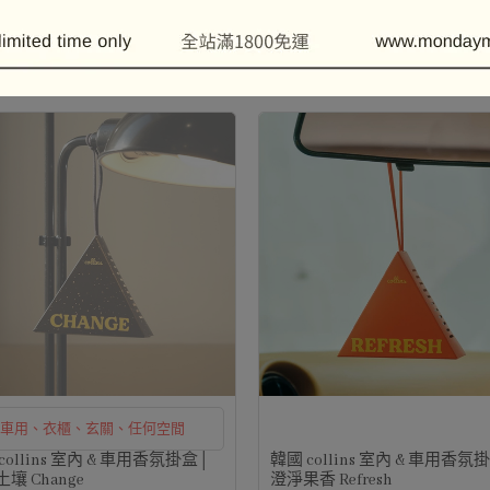
P.F. CANDLE│No.4 柚木菸草│
美國 P.F. CANDLE│No.11 琥
片 (2入新版燭罐插畫)
香氛片 (2入新版燭罐插畫)
60
NT$560
車用、衣櫃、玄關、任何空間
collins 室內 & 車用香氛掛盒│
韓國 collins 室內 & 車用香氛
壤 Change
澄淨果香 Refresh