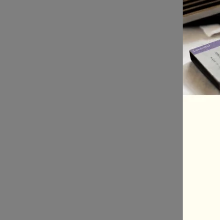
美國 
香氛
NT$5