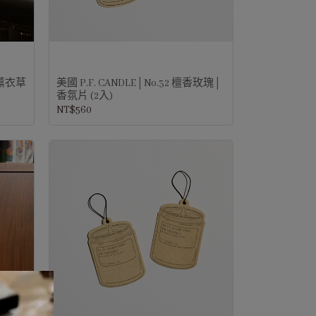
南加薰衣草
美國 P.F. CANDLE│No.32 檀香玫瑰│
香氛片 (2入)
NT$560