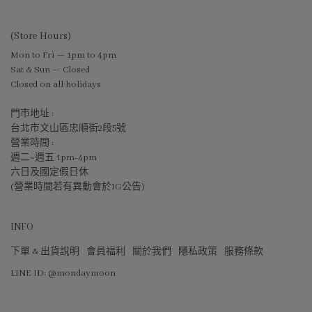
(Store Hours)
Mon to Fri — 1pm to 4pm
Sat & Sun — Closed
Closed on all holidays
門市地址 :
台北市文山區忠順街2段5號
營業時間 :
週二~週五 1pm-4pm
六日及國定假日休
(營業時間若有異動會於IG公告)
INFO
下單 & 出貨說明
會員福利
關於我們
隱私政策
服務條款
LINE ID: @mondaymoon