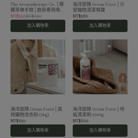
房帶來清新與活力
The Aromatherapy Co. │檸
海洋部隊 Ocean Force│沙
檬草佛手柑│廚房專用噴霧
發織物清潔噴霧
500ML
NT$590
NT$690
NT$580
加入購物車
加入購物車
海洋部隊 Ocean Force│高
海洋部隊 Ocean Force│地
效礦物洗衣粉 (1kg)
板清潔劑 1000g
NT$650
NT$600
加入購物車
加入購物車