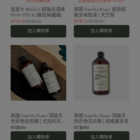
好評回購推薦
如廁後尷尬的氣味~Byebye
加拿大 Nellie's 超強去漬棒
英國 Vanilla Blanc 廚房廁
WOW STICK (贈收納鐵罐)
後去味點滴│天竺葵
NT$385
NT$420
NT$720
NT$780
加入購物車
加入購物車
英國 Vanilla Blanc 頂級天
英國 Vanilla Blanc 頂級天
然衣物洗衣精│尤加利天竺
然衣物洗衣精│柑橘薰衣草
葵
NT$880
NT$880
加入購物車
加入購物車