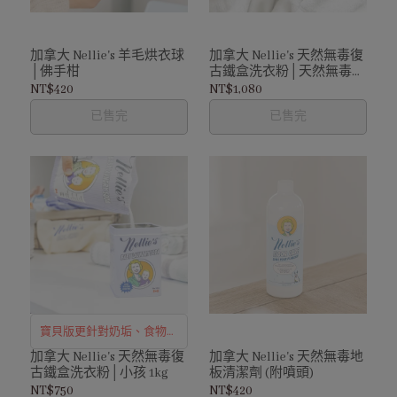
加拿大 Nellie's 羊毛烘衣球
加拿大 Nellie's 天然無毒復
│佛手柑
古鐵盒洗衣粉│天然無毒增
豔亮白酵素 1.7kg
NT$420
NT$1,080
已售完
已售完
寶貝版更針對奶垢、食物殘
留等髒污喔
加拿大 Nellie's 天然無毒復
加拿大 Nellie's 天然無毒地
古鐵盒洗衣粉│小孩 1kg
板清潔劑 (附噴頭)
NT$750
NT$420