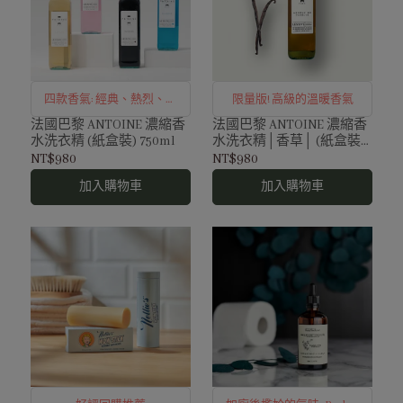
四款香氣: 經典、熱烈、花
限量版! 高級的溫暖香氣
香、茉莉琥珀
法國巴黎 ANTOINE 濃縮香
法國巴黎 ANTOINE 濃縮香
水洗衣精 (紙盒裝) 750ml
水洗衣精│香草│ (紙盒裝)
750ml
NT$980
NT$980
加入購物車
加入購物車