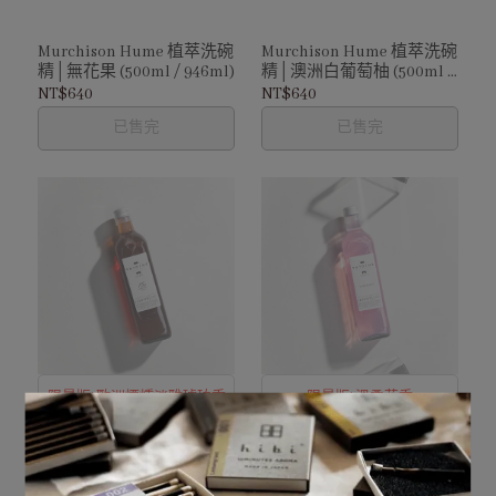
Murchison Hume 植萃洗碗
Murchison Hume 植萃洗碗
精│無花果 (500ml / 946ml)
精│澳洲白葡萄柚 (500ml /
946ml)
NT$640
NT$640
已售完
已售完
限量版! 歐洲煙燻淡雅琥珀香
限量版! 溫柔花香
法國巴黎 ANTOINE 濃縮香
法國巴黎 ANTOINE 濃縮香
水洗衣精│法國15週前紀念
水洗衣精│凡爾賽│ (紙盒
版│ (紙盒裝) 750ml
裝) 750ml
NT$980
NT$980