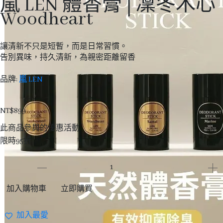
嵐 LEN 體香膏│凜冬木心
Woodheart
讓清新不只是短暫，而是日常習慣。
告別異味，持久清新，為親密距離留香
品牌:
嵐 LEN
NT$899
此商品參與的優惠活動
限時95折
加入購物車
立即購買
加入最愛