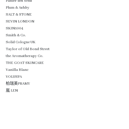
Panier des Sens
Plum & Ashby
SALT & STONE
SEVIN LONDON
SKIN1004
Smith & Co.
Solid Cologne UK
Taylor of Old Bond Street
the Aromatherapy Co.
THE GOAT SKINCARE
Vanilla Blanc
VOLUSPA
柏瑞美PRAMY
嵐 LEN