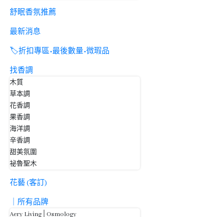
舒眠香氛推薦
最新消息
🏷️折扣專區•最後數量•微瑕品
找香調
木質
草本調
花香調
果香調
海洋調
辛香調
甜美氛圍
祕魯聖木
花藝 (客訂)
｜所有品牌
Aery Living│Osmology