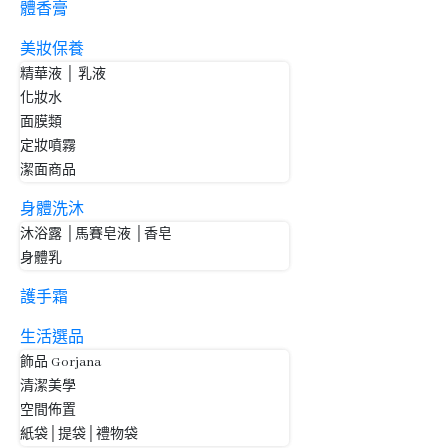
體香膏
美妝保養
精華液 │ 乳液
化妝水
面膜類
定妝噴霧
潔面商品
身體洗沐
沐浴露 │馬賽皂液 │香皂
身體乳
護手霜
生活選品
飾品 Gorjana
清潔美學
空間佈置
紙袋│提袋│禮物袋