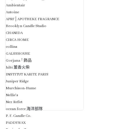
Ambientair
Antoine
APRF│APOTHEKE FRAGRANCE
Brooklyn Candle Studio
CHANIDA
CIRCA HOME
collins
GALSSHOUSE
Gorjana 𓍲 飾品
hibi 薰香火柴
INSTITUT KARITE PARIS
Juniper Ridge
Murchison-Hume
Nellie's
Nez Reflet
ocean force 海洋部隊
P. F. Candle Co.
PADDYWAX