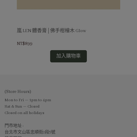
嵐 LEN 體香膏│佛手柑檜木 Glow
嵐 
NT$899
NT
加入購物車
(Store Hours)
Mon to Fri — 1pm to 4pm
Sat & Sun — Closed
Closed on all holidays
門市地址 :
台北市文山區忠順街2段5號