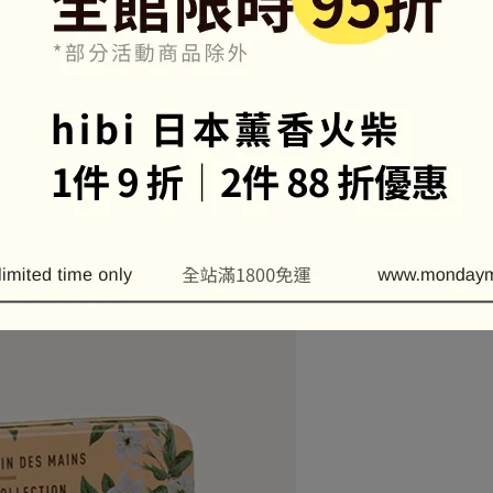
益彰，在白麝香迷人的香味下昇華。