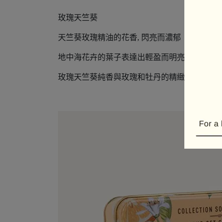
玫瑰天竺葵
天竺葵玫瑰精油的花香, 閃亮而濃郁！
地中海花卉的葉子表達出輕盈而明亮的前調。
玫瑰天竺葵純香與玫瑰和牡丹的精緻清新相得