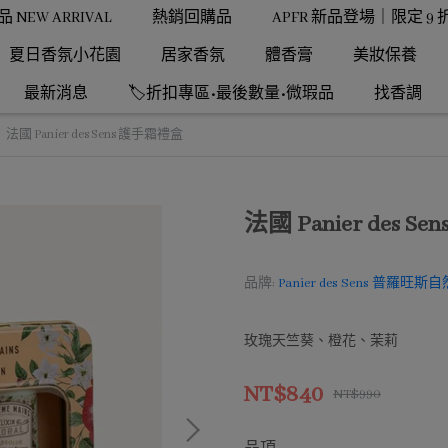
NEW ARRIVAL
熱銷回購品
APFR 新品登場｜限定 9 
夏日香氛小花園
居家香氛
體香膏
美妝保養
最新消息
🏷️折扣專區•最後數量•微瑕品
找香調
法國 Panier des Sens 護手霜禮盒
法國 Panier des 
品牌:
Panier des Sens 普羅旺
玫瑰天竺葵、橙花、茉莉
NT$840
NT$990