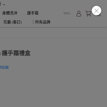
折 →
身體洗沐
護手霜
TWD
花藝 (客訂)
｜所有品牌
Sens 護手霜禮盒
斯自然莊園