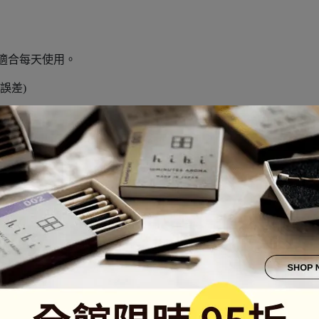
 適合每天使用。
許誤差)
風情
柑橘清新反映了地中海的亮度，是對光線和輕盈的真正頌歌。
詩意。以茉莉花的中心, 和精緻的麝香輕木為背景。