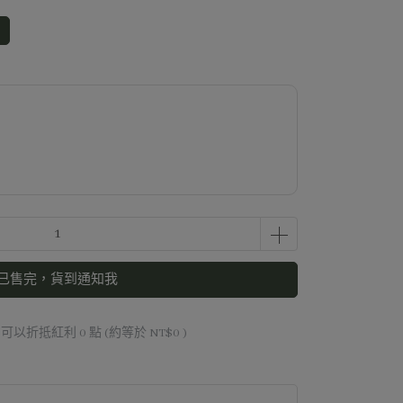
已售完，貨到通知我
 」可以折抵紅利
0
點 (約等於
NT$0
)