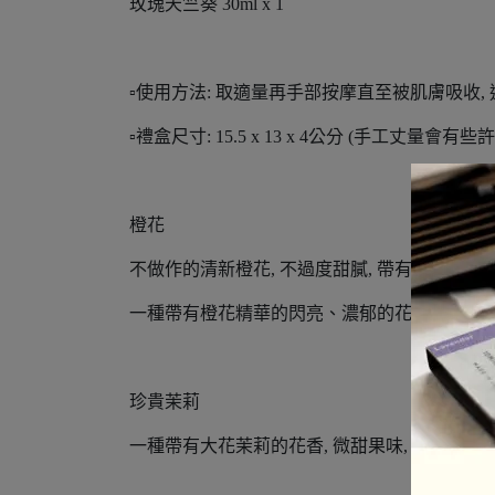
玫瑰天竺葵 30ml x 1
▫️使用方法: 取適量再手部按摩直至被肌膚吸收,
▫️禮盒尺寸: 15.5 x 13 x 4公分 (手工丈量會有些
橙花
不做作的清新橙花, 不過度甜膩, 帶有一點歐洲
一種帶有橙花精華的閃亮、濃郁的花香。它的
珍貴茉莉
一種帶有大花茉莉的花香, 微甜果味, 性感又