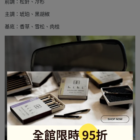
前調：松針、冷杉
主調：琥珀、黑胡椒
基底：香草、雪松、肉桂