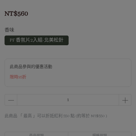
NT$560
香味
PF 香氛片2入組-北美松針
此商品參與的優惠活動
限時95折
此商品 「 最高 」可以折抵紅利
550
點 (約等於
NT$550
)