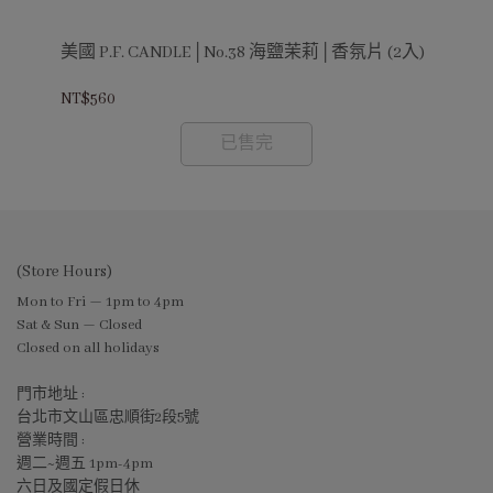
新版
美國 P.F. CANDLE│No.38 海鹽茉莉│香氛片 (2入)
美國
NT$560
NT$
已售完
(Store Hours)
Mon to Fri — 1pm to 4pm
Sat & Sun — Closed
Closed on all holidays
門市地址 :
台北市文山區忠順街2段5號
營業時間 :
週二~週五 1pm-4pm
六日及國定假日休