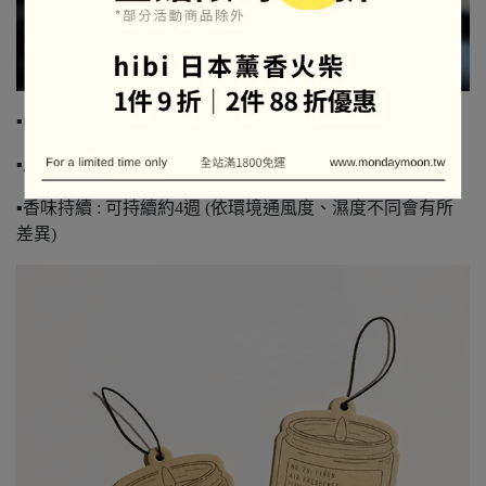
▪️內容量：2片含掛繩
▪️產地 : USA 美國
▪️香味持續 : 可持續約4週 (依環境通風度、濕度不同會有所
差異)