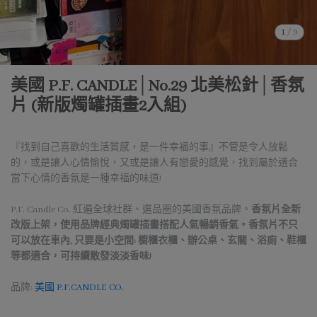
1
/
9
美國 P.F. CANDLE│No.29 北美松針│香氛
片 (新版燭罐插畫2入組)
『找到自己喜歡的生活質感，是一件幸福的事』不管是令人放鬆
的，或是讓人心情愉悅，又或是讓人有戀愛的感覺，找到屬於適合
當下心情的香氛是一種幸福的味道!
P.F. Candle Co. 紅遍全球社群、選品圈的美國香氛品牌。
香氛片全新
改版上架，使用品牌經典燭罐插畫搭配人氣暢銷香氣。香氛片
不只
可以放在車內, 只要是小空間: 櫥櫃衣櫃、辦公桌、玄關、浴廁、鞋櫃
等都適合，可持續散發淡淡香味!
品牌:
美國 P.F.CANDLE CO.