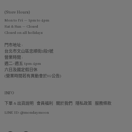
(Store Hours)
Mon to Fri — 1pm to 4pm
Sat & Sun — Closed
Closed on all holidays
門市地址 :
台北市文山區忠順街2段5號
營業時間 :
週二~週五 1pm-4pm
六日及國定假日休
(營業時間若有異動會於IG公告)
INFO
下單 & 出貨說明
會員福利
關於我們
隱私政策
服務條款
LINE ID: @mondaymoon