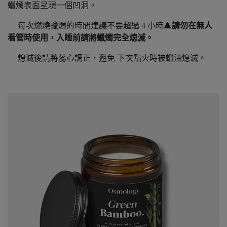
蠟燭表面呈現一個凹洞。
每次燃燒蠟燭的時間建議不要超過 4 小時🔺
請勿在無人
看管時使用，入睡前請將蠟燭完全熄滅。
熄滅後請將蕊心調正，避免 下次點火時被蠟油熄滅。