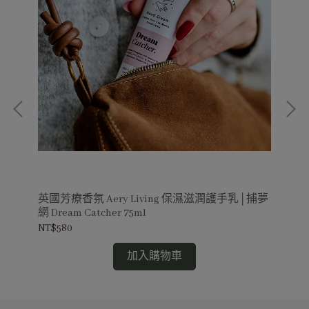
英國芳療香氛 Aery Living 保濕滋潤護手乳│捕夢
英國
歐雪
網 Dream Catcher 75ml
NT$580
NT$
加入購物車