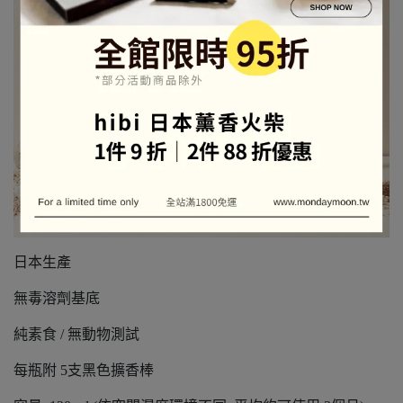
日本生產
無毒溶劑基底
純素食 / 無動物測試
每瓶附 5支黑色擴香棒