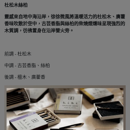
杜松木絲柏
靈感來自地中海沿岸，徐徐微風將溫暖活力的杜松木、廣藿
香味吹散於空中，古芸香脂與絲柏的柴燒煙燻味呈現強烈的
木質調，彷彿置身在沿岸營火旁。
前調 - 杜松木
中調 - 古芸香脂、絲柏
後調 - 檀木、廣藿香