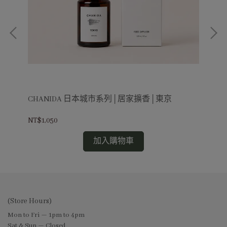
CHANIDA 日本城市系列│居家擴香│東京
C
NT$1,050
NT$
加入購物車
(Store Hours)
Mon to Fri — 1pm to 4pm
Sat & Sun — Closed