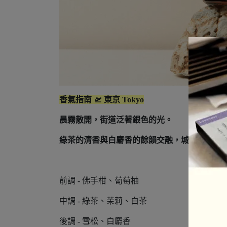
香氣指南 🛫 東京 Tokyo
晨霧散開，街道泛著銀色的光。
綠茶的清香與白麝香的餘韻交融，城市在光影
前調 - 佛手柑、葡萄柚
中調 - 綠茶、茉莉、白茶
後調 - 雪松、白麝香