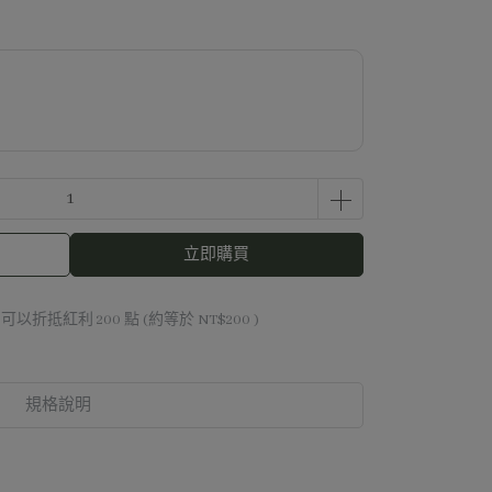
立即購買
 」可以折抵紅利
200
點 (約等於
NT$200
)
規格說明