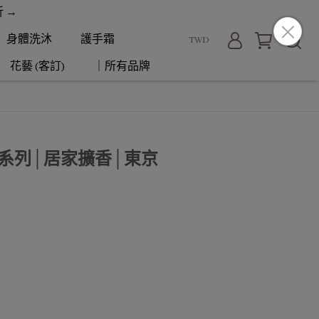
折 →
身體洗沐
護手霜
TWD
花藝 (客訂)
｜所有品牌
城市系列│居家擴香│東京