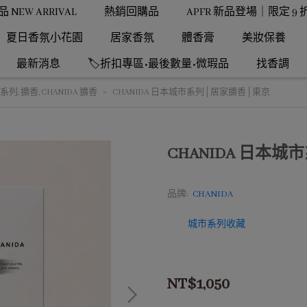
NEW ARRIVAL
熱銷回購品
APFR 新品登場｜限定 9 
夏日香氛小花園
居家香氛
體香膏
美妝保養
最新消息
🏷️折扣專區•最後數量•微瑕品
找香調
市系列
,
擴香
,
CHANIDA 擴香
CHANIDA 日本城市系列│居家擴香│東京
CHANIDA 日本
品牌:
CHANIDA
城市系列收藏
NT$1,050