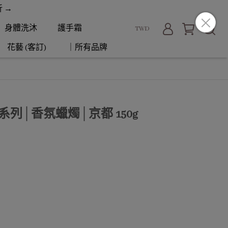
折 →
身體洗沐
護手霜
TWD
花藝 (客訂)
｜所有品牌
市系列│香氛蠟燭│京都 150g