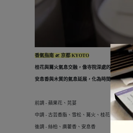
香氣指南 🛫 京都 KYOTO
桂花與篝火氣息交融，像寺院深處的香煙。
安息香與木質的氣息延展，化為時間的香味。
前調 - 蘋果花、芫荽
中調 - 古芸香脂、雪松、篝火、桂花
後調 - 絲柏、廣藿香、安息香