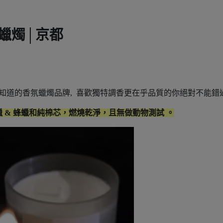
氛蠟燭│京都
人才知道的香氛蠟燭品牌, 喜歡獨特調香更在乎品質的你絕對不能錯
 & 蜂蠟和純棉芯，燃燒乾淨，且無做動物測試 。