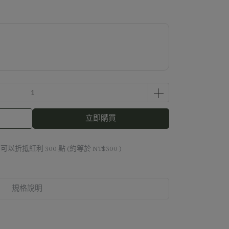
立即購買
 」可以折抵紅利
300
點 (約等於
NT$300
)
規格說明