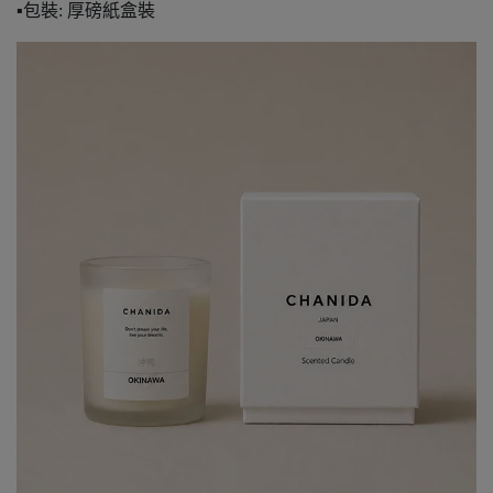
▪️包裝: 厚磅紙盒裝