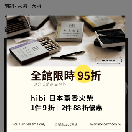
前調 - 萊姆、茉莉
中調 - 依蘭依蘭、黑醋栗
後調 - 檀香木、黑海