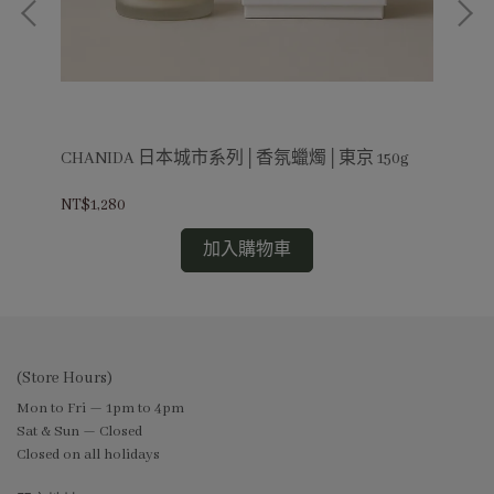
g
CHANIDA 日本城市系列│香氛蠟燭│東京 150g
C
NT$1,280
NT$
加入購物車
(Store Hours)
Mon to Fri — 1pm to 4pm
Sat & Sun — Closed
Closed on all holidays