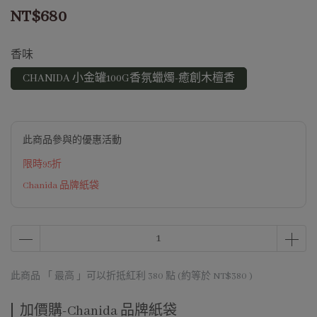
NT$680
香味
CHANIDA 小金罐100G香氛蠟燭-癒創木檀香
此商品參與的優惠活動
限時95折
Chanida 品牌紙袋
此商品 「 最高 」可以折抵紅利
380
點 (約等於
NT$380
)
加價購-Chanida 品牌紙袋