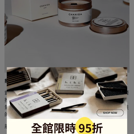
癒創木・檀香
靈感來自日本神社的樹林之中，以醇厚檀香和溫暖麝香層層
推疊揭開香氣的序幕。 乾爽雪松與白樟木突顯清新樹脂的
氣息，深沉濃郁的癒創木更加乘了木質調深度。充滿故事性
的味道，是中性不分男女的香味。
前調 - 麝香、檀香