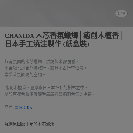
1
/
6
CHANIDA 木芯香氛蠟燭│癒創木檀香│
日本手工澆注製作 (紙盒裝)
超有氛圍的木芯蠟燭，燃燒起來霹啪響。
小金罐也適合外攜旅行、露營不占行李位置，
享受香氛圍繞的空間。
癒創木檀香。靈感來自日本神社的樹林之中，
以醇厚檀香和溫暖麝香層層推疊揭開香氣的序幕。
品牌:
CHANIDA
沉穩氛圍感十足的木芯蠟燭