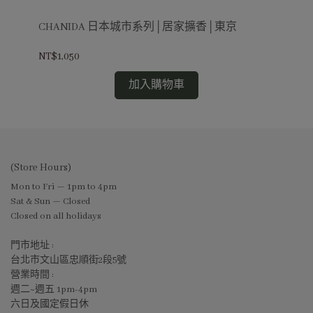
CHANIDA 日本城市系列│居家擴香│東京
C
NT$1,050
NT$
加入購物車
(Store Hours)
Mon to Fri — 1pm to 4pm
Sat & Sun — Closed
Closed on all holidays
門市地址 :
台北市文山區忠順街2段5號
營業時間 :
週二~週五 1pm-4pm
六日及國定假日休