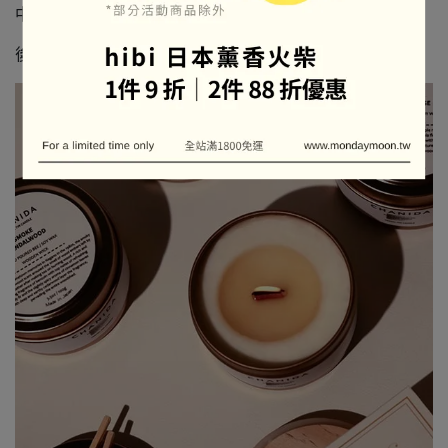
中調 - 雪松、白樟木
後調 - 癒創木、古芸香脂