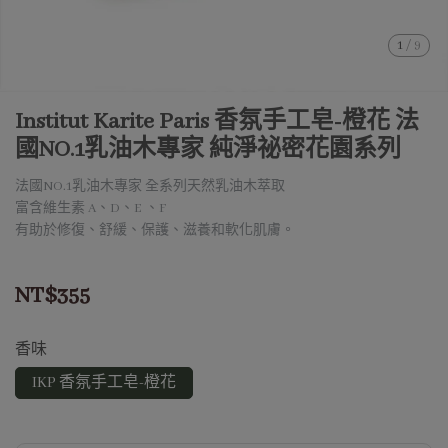
1
/
9
Institut Karite Paris 香氛手工皂-橙花 法
國NO.1乳油木專家 純淨祕密花園系列
法國NO.1乳油木專家 全系列天然乳油木萃取
富含維生素 A、D、E 、F
有助於修復、舒緩、保護、滋養和軟化肌膚。
NT$355
香味
IKP 香氛手工皂-橙花