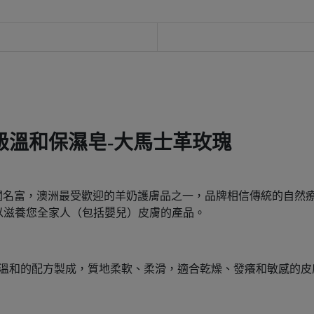
 澳洲頂級溫和保濕皂-大馬士革玫瑰
以舒緩的特性而聞名富，澳洲最受歡迎的羊奶護膚品之一，品牌相信傳統
以滋養您全家人（包括嬰兒）皮膚的產品。
，溫和的配方製成，質地柔軟、柔滑，適合乾燥、發癢和敏感的皮