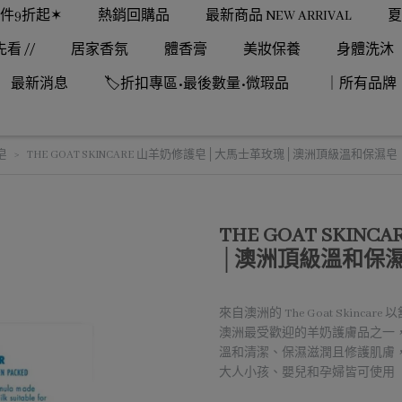
1件9折起✶
熱銷回購品
最新商品 NEW ARRIVAL
夏
先看 //
居家香氛
體香膏
美妝保養
身體洗沐
最新消息
🏷️折扣專區•最後數量•微瑕品
｜所有品牌
皂
THE GOAT SKINCARE 山羊奶修護皂│大馬士革玫瑰│澳洲頂級溫和保濕皂
THE GOAT SK
│澳洲頂級溫和保
來自澳洲的 The Goat Skinca
澳洲最受歡迎的羊奶護膚品之一
溫和清潔、保濕滋潤且修護肌膚
大人小孩、嬰兒和孕婦皆可使用