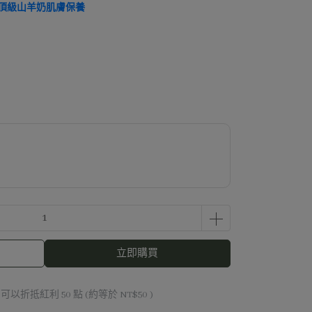
E 澳洲頂級山羊奶肌膚保養
立即購買
 」可以折抵紅利
50
點 (約等於
NT$50
)