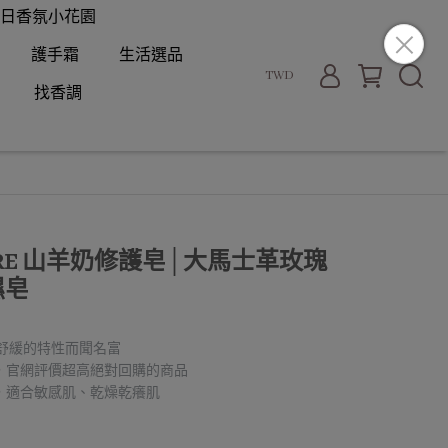
日香氛小花園
護手霜
生活選品
TWD
找香調
INCARE 山羊奶修護皂│大馬士革玫瑰
濕皂
re 以舒緩的特性而聞名富
，官網評價超高絕對回購的商品
，適合敏感肌、乾燥乾癢肌