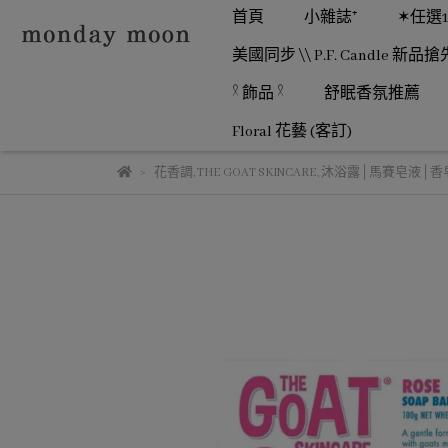
首頁
小雜誌⁺
✶任選
美國同步 \\ P.F. Candle 新品搶
𓍲 飾品 𓍲
舒眠香氛推薦
Floral 花藝 (客訂)
花香調
,
THE GOAT SKINCARE
,
沐浴露│馬賽皂液│香