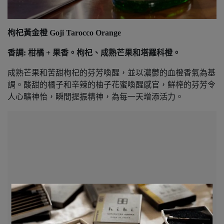
枸杞黃金橙 Goji Tarocco Orange
香調: 柑橘 + 果香。枸杞、成熟芒果和塔羅科橙。
成熟芒果和苦甜枸杞的芬芳喚醒，並以濃鬱的血橙香氣為基
調。酸甜的橘子和辛辣的柚子花蜜喚醒感官，鮮榨的芬芳令
人心曠神怡，瞬間提振精神，為每一天增添活力。