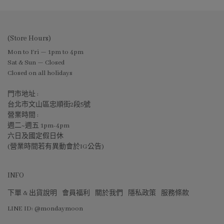
(Store Hours)
Mon to Fri — 1pm to 4pm
Sat & Sun — Closed
Closed on all holidays
門市地址 :
台北市文山區忠順街2段5號
營業時間 :
週二~週五 1pm-4pm
六日及國定假日休
(營業時間若有異動會於IG公告)
INFO
下單 & 出貨說明
會員福利
關於我們
隱私政策
服務條款
LINE ID: @mondaymoon