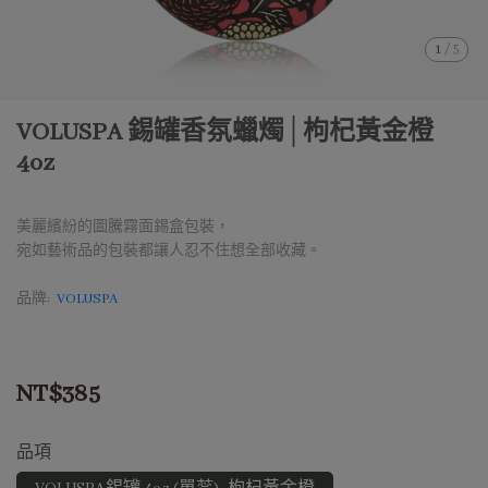
1
/
5
VOLUSPA 錫罐香氛蠟燭│枸杞黃金橙
4oz
美麗繽紛的圖騰霧面錫盒包裝，
宛如藝術品的包裝都讓人忍不住想全部收藏。
品牌:
VOLUSPA
NT$385
品項