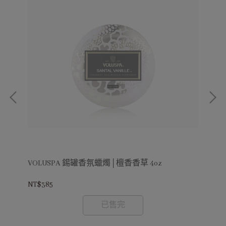
VOLUSPA 錫罐香氛蠟燭│檀香香草 4oz
VO
NT$385
NT$
已售完