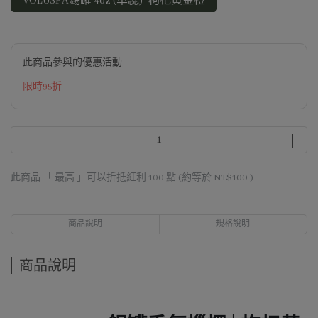
VOLUSPA錫罐 4oz (單蕊)- 枸杞黃金橙
此商品參與的優惠活動
限時95折
此商品 「 最高 」可以折抵紅利
100
點 (約等於
NT$100
)
商品說明
規格說明
商品說明