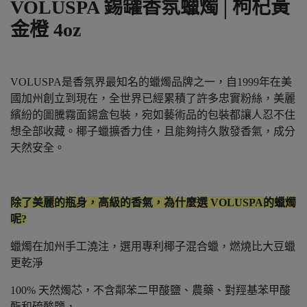
VOLUSPA 錫罐香氛蠟燭│枸杞黃
金橙 4oz
VOLUSPA是香氛界最知名的蠟燭品牌之一，自1999年在美
國加州創立到現在，全世界已經累積了許多忠實粉絲，美麗
繽紛的圖騰霧面錫盒包裝，宛如藝術品的包裝都讓人忍不住
想全部收藏。椰子蠟擴香力佳，且能夠持久散發香氣，成分
天然安全。
除了美麗的瓶身，高級的香氣，為什麼選 VOLUSPA的蠟燭
呢?
蠟燭在加州手工澆注，選用專利椰子混合蠟，燃燒比大豆蠟
更乾淨
100% 天然燭芯，不含鄰苯二甲酸鹽、農藥、對羥基苯甲酸
酯和硫酸鹽，